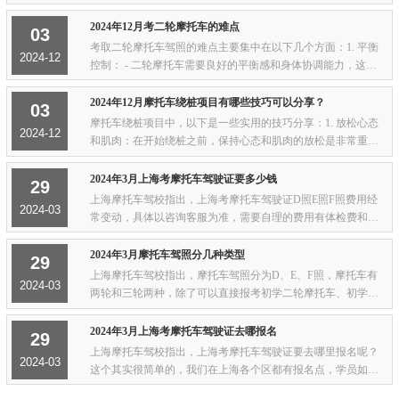
判断车轮的位置。因此，考生需要将摩托车对准地上的车辙
线，以确保车轮能够顺利通过单边桥。2. 仪表...
2024年12月考二轮摩托车的难点
03
考取二轮摩托车驾照的难点主要集中在以下几个方面：1. 平衡
2024-12
控制： - 二轮摩托车需要良好的平衡感和身体协调能力，这对
于初学者来说是一个挑战。在低速行驶和停车时，保持摩托车
直立不倒需要一定的技巧。2. 起步和停车...
2024年12月摩托车绕桩项目有哪些技巧可以分享？
03
摩托车绕桩项目中，以下是一些实用的技巧分享：1. 放松心态
2024-12
和肌肉：在开始绕桩之前，保持心态和肌肉的放松是非常重要
的，双腿自然夹住车体，这有助于保持平衡和控制摩托车。2.
找准进杆的角度和速度：绕桩开始后，要...
2024年3月上海考摩托车驾驶证要多少钱
29
上海摩托车驾校指出，上海考摩托车驾驶证D照E照F照费用经
2024-03
常变动，具体以咨询客服为准，需要自理的费用有体检费和考
试费，所有费用明码标价，大家完全可以放心，同时摩托车简
单易学，考试周期短，基本上考前来一两次就...
2024年3月摩托车驾照分几种类型
29
上海摩托车驾校指出，摩托车驾照分为D、E、F照，摩托车有
2024-03
两轮和三轮两种，除了可以直接报考初学二轮摩托车、初学三
轮摩托车外，还可申请增驾二轮摩托车、增驾三轮摩托车。摩
托车驾照分几种类型D照是普通三轮摩托车，...
2024年3月上海考摩托车驾驶证去哪报名
29
上海摩托车驾校指出，上海考摩托车驾驶证要去哪里报名呢？
2024-03
这个其实很简单的，我们在上海各个区都有报名点，学员如果
要考摩托车驾驶证的话，只要提前网上预约或电话预约好，我