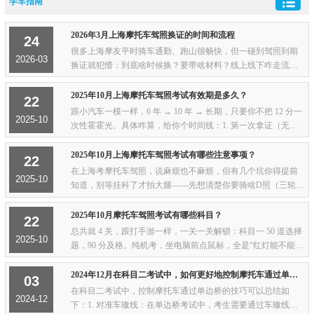
学车指南
2026年3月上海摩托车驾照换证的时间和流程
24
很多上海摩友平时骑车通勤、跑山很畅快，但一碰到驾照到期
2026-03
换证就犯懵：到底啥时候换？要带啥材料？线上线下咋走流
程？别慌，这篇纯干货攻略，把上海摩托车驾照换证的时间、
步骤、避坑点全说透，口语化好懂，照着办不...
2025年10月上海摩托车驾照考试有效期是多久？
22
跟小汽车一模一样，6 年 → 10 年 → 长期，只要你不把 12 分一
2025-10
次性霍霍光。具体咋算，给你个时间线：1. 第一次拿证（无论
D、E、F）： 有效期 6 年。从发证那天算，不是元旦也不是你
生日。2. 6 年里每个记分周期都没...
2025年10月上海摩托车驾照考试有哪些注意事项？
22
在上海考摩托车驾照，说麻烦也不麻烦，但有几个坑你得提前
2025-10
知道，别等挂科了才拍大腿——先想清楚你要骑啥D照（三轮）
最香，E照（两轮）也能骑轻便，F照只能开小电驴，别考完了
才发现想骑的排量和驾照对不上号。外地户...
2025年10月摩托车驾照考试有哪些科目？
22
总共就 4 关，跟打手游一样，一关一关解锁：科目一 50 道选择
2025-10
题，90 分及格。纯机考，坐电脑前点鼠标，全是“红灯能不能右
转”“撞了人先干啥”这种常识题。刷三天题就能过，别紧张。科
目二 场内...
2024年12月在科目二考试中，如何更好地控制摩托车通过单边桥？
03
在科目二考试中，控制摩托车通过单边桥的技巧可以总结如
2024-12
下：1. 对准车辙线：在单边桥考试中，考生需要通过车辙线来