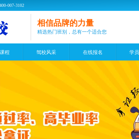
07-3102
相信品牌的力量
精选热门班别，总有一个适合您
课程
驾校风采
在线报名
学