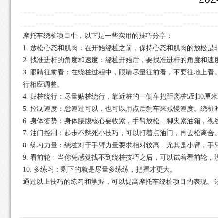
摩托车绕桩项目中，以下是一些实用的技巧分享：
1. 放松心态和肌肉：在开始绕桩之前，保持心态和肌肉的放松
2. 找准进杆的角度和速度：绕桩开始后，要找准进杆的角度和
3. 眼睛往前看：在绕桩过程中，眼睛尽量往前看，不要往地上
行相应调整。
4. 贴桩绕行：尽量贴桩绕行，靠近桩的一侧车把距离桩5到10
5. 控制速度：怠速过可以，也可以用点后刹车来减慢速度。绕
6. 身体姿势：身体腰腹核心要收紧，手臂放松，脚夹紧油箱，
7. 油门控制：起步不憋死小技巧，可以打着点油门，再去松离合
8. 练习力量：绕桩对于手臂力量要求相对较高，尤其是小臂，
9. 看前轮：当你凭感觉找不到绕桩技巧之后，可以试着看前轮
10. 多练习：剩下的就是尽量多练练，把握才更大。
通过以上技巧的练习和掌握，可以提高摩托车绕桩项目的表现。