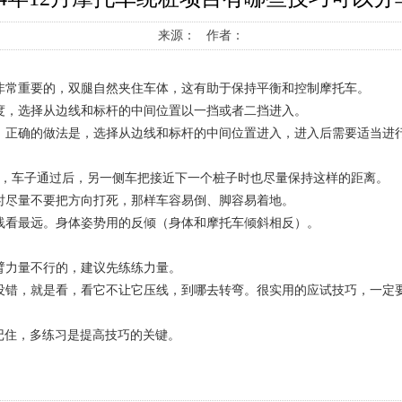
来源： 作者：
是非常重要的，双腿自然夹住车体，这有助于保持平衡和控制摩托车。
速度，选择从边线和标杆的中间位置以一挡或者二挡进入。
看。正确的做法是，选择从边线和标杆的中间位置进入，进入后需要适当
厘米，车子通过后，另一侧车把接近下一个桩子时也尽量保持这样的距离。
桩时尽量不要把方向打死，那样车容易倒、脚容易着地。
视线看最远。身体姿势用的反倾（身体和摩托车倾斜相反）。
。
手臂力量不行的，建议先练练力量。
，没错，就是看，看它不让它压线，到哪去转弯。很实用的应试技巧，一定
记住，多练习是提高技巧的关键。