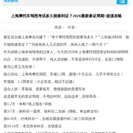
驾校新闻
上海摩托车驾照考试多久能拿到证？2026最新拿证周期+提速攻略
来源： 作者：
最近后台被上海摩友问爆了：“考个摩托驾照到底要等多久？”“上班族没时间，能
不能快速拿证？”“为啥有的人几天就到手，有的人拖了一两个月？”
作为深耕上海本地驾考的过来人，今天把2026年上海摩托驾照拿证时间扒得明明
白白，不说虚的、不绕弯子，纯人话讲解，不管是初学D/E/F证，还是C1增驾，
看完心里立马有谱！
核心结论：上海考摩托驾照，常规1-2周，最慢1个月左右，几乎不用等太久！
常规版：1-2周拿证（大众首选，稳过不赶趟）
适合人群：零基础、需要练车、慢慢刷题的普通车友
这是最常见的拿证周期，不用赶时间，边练边考，容错率高：
第1-2天：体检+线上报名+审核
第3-7天：刷科目一题库、练科目二实操（绕桩、单边桥这些）
第8-10天：约考科目一，合格后紧接着约科二科三科四连考
第10-14天：考完所有科目，当场拿证