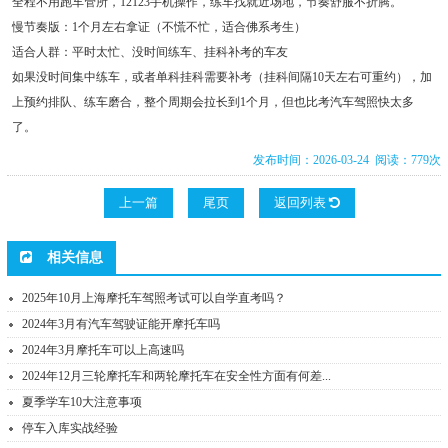
全程不用跑车管所，12123手机操作，练车找就近场地，节奏舒服不折腾。
慢节奏版：1个月左右拿证（不慌不忙，适合佛系考生）
适合人群：平时太忙、没时间练车、挂科补考的车友
如果没时间集中练车，或者单科挂科需要补考（挂科间隔10天左右可重约），加
上预约排队、练车磨合，整个周期会拉长到1个月，但也比考汽车驾照快太多
了。
发布时间：2026-03-24 阅读：779次
上一篇
尾页
返回列表
相关信息
2025年10月上海摩托车驾照考试可以自学直考吗？
2024年3月有汽车驾驶证能开摩托车吗
2024年3月摩托车可以上高速吗
2024年12月三轮摩托车和两轮摩托车在安全性方面有何差...
夏季学车10大注意事项
停车入库实战经验