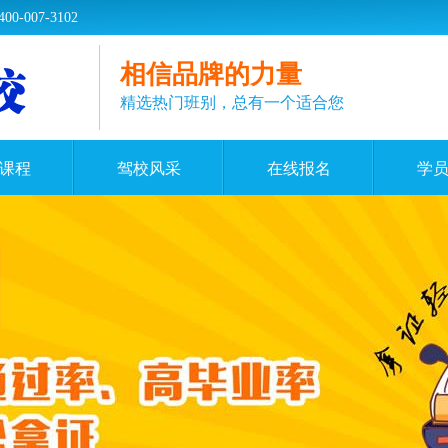
07-3102
相信品牌的力量
精选热门班别，总有一个适合您
课程
驾校风采
在线报名
学