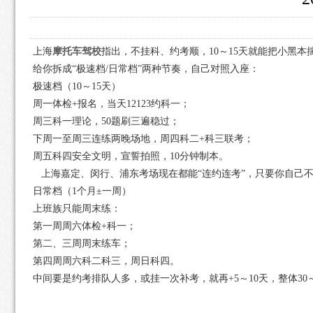
上海
摩托车驾校
指出，不挂科、约考顺，10～15天就能把小黑本
给你拆成“极速档/日常档”两种节奏，自己对照入座：
极速档（10～15天）
周一体检+报名，当天12123约科一；
周三科一理论，50题刷三遍稳过；
下周一至周三连练两晚场地，周四科二+科三联考；
周五科四安全文明，宣誓拍照，10分钟制本。
上海嘉定、闵行、浦东考场现在都能“连约连考”，只要你自己
日常档（1个月±一周）
上班族只能周末练：
第一周周六体检+科一；
第二、三周周末练车；
第四周周六科二科三，周日科四。
中间要是约考排队人多，或挂一次补考，就再+5～10天，整体30