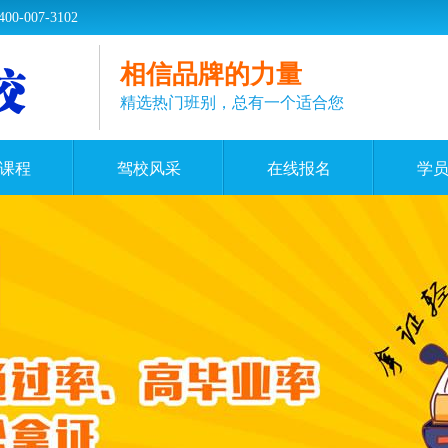
07-3102
相信品牌的力量
精选热门班别，总有一个适合您
课程
驾校风采
在线报名
学