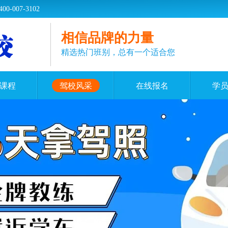
07-3102
相信品牌的力量
精选热门班别，总有一个适合您
课程
驾校风采
在线报名
学